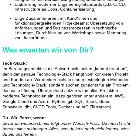
Etablierung moderner Engineering-Standards (z.B. CI/CD,
Infrastructure as Code, Containerisierung)
Enge Zusammenarbeit mit Kund*innen und
funktionsübergreifenden Projektteams: Übersetzung von
Anforderungen und Businessprozessen in technische
Lösungen, Durchführung von Workshops sowie Mentoring
von Junior*innen
Was erwarten wir von Dir?
Tech-Stack:
Im Beratungsumfeld ist die Antwort nicht selten „kommt drauf an“,
denn der genaue Technologie-Stack hängt vom konkreten Projekt
und Kunden ab. Wir denken nicht in einem festgelegten Methoden-
und Technologie-Stack, sondern suchen zunächst für ein Problem
die beste Lösung. Übergreifend setzen wir in allen Projekten
moderne Technologien ein, dazu gehören unter anderem: AWS,
Google Cloud und Azure,
Python, git, SQL, Spark, Beam,
Snowflake, dbt, CI/CD Tools, Docker und IaC (Terraform).
Du. Wir. Passt, wenn:
Bevor du weiterliest, hier folgt unser Wunsch-Profil. Du musst nicht
bereits alles mitbringen. Alles, was du jetzt noch nicht kannst, wirst
du bei uns lernen.